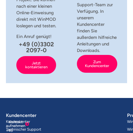
Support-Team zur
nach einer kleinen
Verfügung. In
Online-Einweisung
unserem
direkt mit WinMOD
Kundencenter
loslegen und testen.
finden Sie
Ein Anruf genügt!
außerdem hilfreiche
+49 (0)3302
Anleitungen und
2097-0
Downloads.
Zum
Jetzt
Kundencenter
kontaktieren
Kundencenter
Pr
Kundencenter
Wi
Kontakt
aufnehmen
Technischer Support
Wi
+49