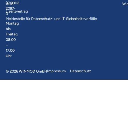
(0)3302
AGB
Wi
2097-
Lizenzvertrag
0
Meldestelle für Datenschutz- und IT-Sicherheitsvorfälle
Montag
bis
Freitag
08:00
–
17:00
Uhr
Impressum
Datenschutz
© 2026 WINMOD GmbH