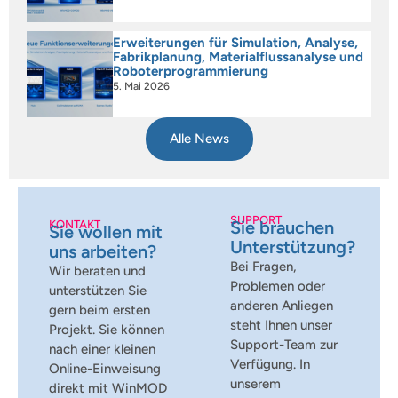
Erweiterungen für Simulation, Analyse,
Fabrikplanung, Materialflussanalyse und
Roboterprogrammierung
5. Mai 2026
Alle News
SUPPORT
Sie brauchen
KONTAKT
Sie wollen mit
Unterstützung?
uns arbeiten?
Bei Fragen,
Wir beraten und
Problemen oder
unterstützen Sie
anderen Anliegen
gern beim ersten
steht Ihnen unser
Projekt. Sie können
Support-Team zur
nach einer kleinen
Verfügung. In
Online-Einweisung
unserem
direkt mit WinMOD