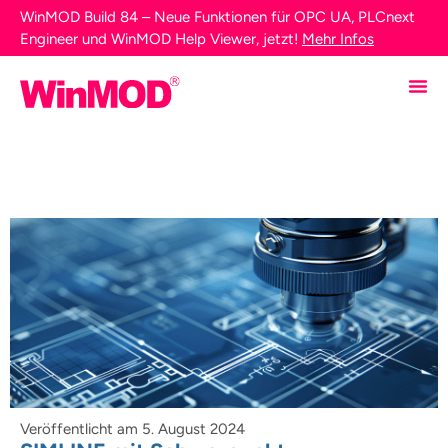
WinMOD Build 84 – Neue Funktionen für OPC UA, PLCnext
Engineer und WinMOD Help Viewer, jetzt!
Mehr Infos
Veröffentlicht am
5. August 2024