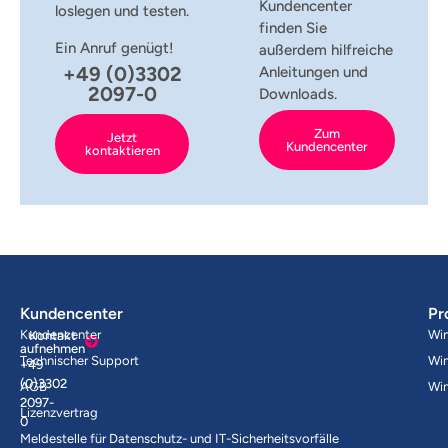
Kundencenter
loslegen und testen.
finden Sie
Ein Anruf genügt!
außerdem hilfreiche
+49 (0)3302
Anleitungen und
2097-0
Downloads.
Zum
Jetzt
Kundencenter
kontaktieren
Kundencenter
Pr
Kundencenter
Wi
Kontakt
aufnehmen
Technischer Support
Wi
+49
(0)3302
AGB
Wi
2097-
Lizenzvertrag
0
Meldestelle für Datenschutz- und IT-Sicherheitsvorfälle