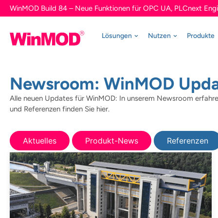
WinMOD Build 84 – Neue Funktionen für OPC UA, PLCnext Engi
Lösungen
Nutzen
Produkte
Newsroom: WinMOD Updat
Alle neuen Updates für WinMOD: In unserem Newsroom erfahren 
und Referenzen finden Sie hier.
Aktuelles
Produkt-News
Referenzen