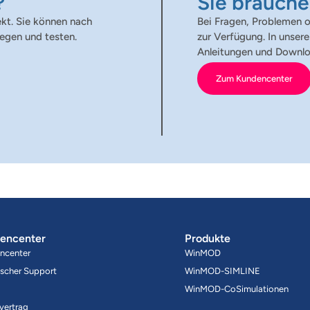
?
Sie brauche
ekt. Sie können nach
Bei Fragen, Problemen 
egen und testen.
zur Verfügung. In unser
Anleitungen und Downlo
Zum Kundencenter
encenter
Produkte
ncenter
WinMOD
ischer Support
WinMOD-SIMLINE
WinMOD-CoSimulationen
vertrag