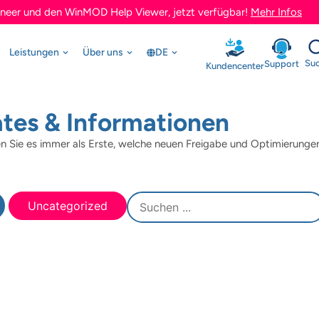
neer und den WinMOD Help Viewer, jetzt verfügbar!
Mehr Infos
Leistungen
Über uns
DE
Su
Support
Kundencenter
es & Informationen
Sie es immer als Erste, welche neuen Freigabe und Optimierungen
Uncategorized