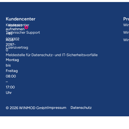
Kundencenter
Pr
Kundencenter
Wi
Kontakt
aufnehmen
Technischer Support
Wi
+49
(0)3302
AGB
Wi
2097-
Lizenzvertrag
0
Meldestelle für Datenschutz- und IT-Sicherheitsvorfälle
Montag
bis
Freitag
08:00
–
17:00
Uhr
Impressum
Datenschutz
© 2026 WINMOD GmbH