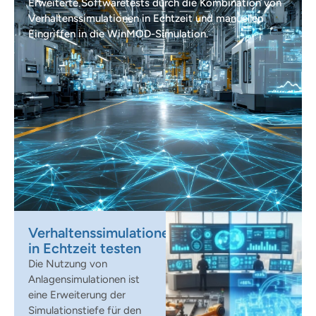
Erweiterte Softwaretests durch die Kombination von
Verhaltenssimulationen in Echtzeit und manuellen
Eingriffen in die WinMOD-Simulation.
Verhaltenssimulationen
in Echtzeit testen
Die Nutzung von
Anlagensimulationen ist
eine Erweiterung der
Simulationstiefe für den