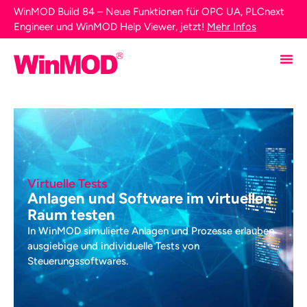
WinMOD Build 84 – Neue Funktionen für OPC UA, PLCnext
Engineer und WinMOD Help Viewer, jetzt!
Mehr Infos
Virtuelle Tests
Anlagen und Software im virtuellen
Raum testen
In WinMOD simulierte Anlagen und Prozesse erlauben
ausgiebige und individuelle Tests von
Steuerungssoftwares.