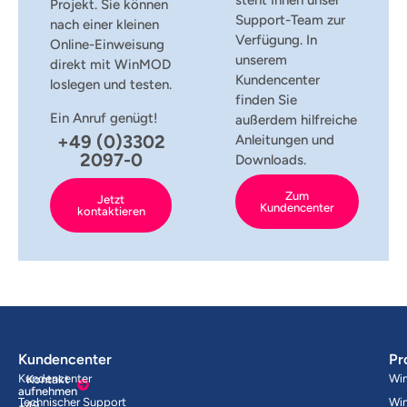
steht Ihnen unser
Projekt. Sie können
Support-Team zur
nach einer kleinen
Verfügung. In
Online-Einweisung
unserem
direkt mit WinMOD
Kundencenter
loslegen und testen.
finden Sie
Ein Anruf genügt!
außerdem hilfreiche
+49 (0)3302
Anleitungen und
2097-0
Downloads.
Zum
Jetzt
Kundencenter
kontaktieren
Kundencenter
Pr
Kundencenter
Wi
Kontakt
aufnehmen
Technischer Support
Wi
+49