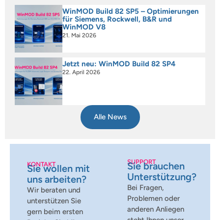
WinMOD Build 82 SP5 – Optimierungen
für Siemens, Rockwell, B&R und
WinMOD V8
21. Mai 2026
Jetzt neu: WinMOD Build 82 SP4
22. April 2026
Alle News
SUPPORT
Sie brauchen
KONTAKT
Sie wollen mit
Unterstützung?
uns arbeiten?
Bei Fragen,
Wir beraten und
Problemen oder
unterstützen Sie
anderen Anliegen
gern beim ersten