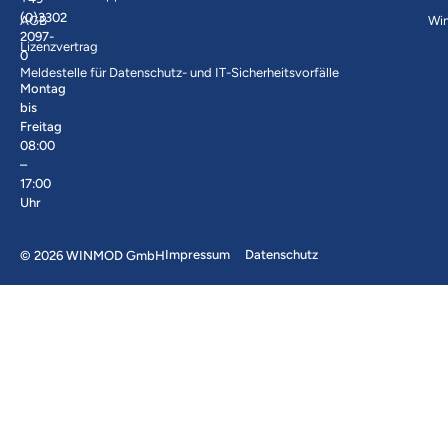
(0)3302
AGB
Wi
2097-
Lizenzvertrag
0
Meldestelle für Datenschutz- und IT-Sicherheitsvorfälle
Montag
bis
Freitag
08:00
–
17:00
Uhr
Impressum
Datenschutz
© 2026 WINMOD GmbH