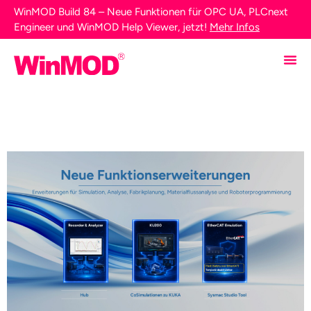
WinMOD Build 84 – Neue Funktionen für OPC UA, PLCnext
Engineer und WinMOD Help Viewer, jetzt!
Mehr Infos