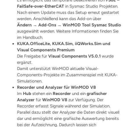
Es ermöglicht das temporäre Deaktivieren von
FSoE –
FailSafe-over-EtherCAT
in Sysmac Studio Projekten.
Nach einem Update muss das Setup erneut gestartet
werden. Anschließend kann das Add-on über
Ändern → Add-Ons → WinMOD Tool Sysmac Studio
ausgewählt werden. Weitere Informationen finden Sie
im Handbuch.
KUKA.OfficeLite, KUKA.Sim, iiQWorks.Sim und
Visual Components Premium
Die Freigabe für
Visual Components V5.0.1
wurde
ergänzt.
Damit unterstützt WinMOD aktuelle Visual-
Components-Projekte im Zusammenspiel mit KUKA-
Simulationen.
Recorder und Analyzer für WinMOD V8
Im
Hub
stehen ein
Recorder
und ein
grafischer
Analyzer
für
WinMOD V8
zur Verfügung. Der
Recorder erfasst Signale während der Simulation.
Parallel dazu stellt der Analyzer die Daten direkt visuell
dar und ermöglicht eine grafische Auswertung bereits
bei der Aufzeichnung. Dadurch lassen sich