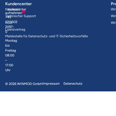
Kundencenter
Pr
Kundencenter
Wi
Kontakt
aufnehmen
Technischer Support
Wi
+49
(0)3302
AGB
Wi
2097-
Lizenzvertrag
0
Meldestelle für Datenschutz- und IT-Sicherheitsvorfälle
Montag
bis
Freitag
08:00
–
17:00
Uhr
Impressum
Datenschutz
© 2026 WINMOD GmbH