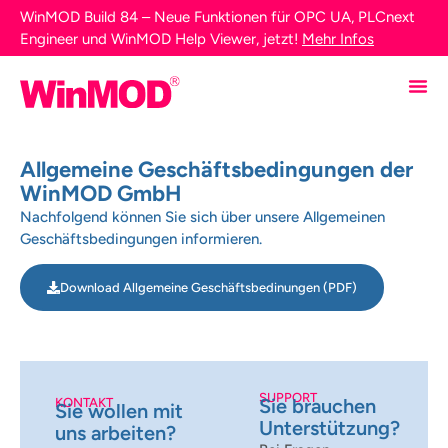
WinMOD Build 84 – Neue Funktionen für OPC UA, PLCnext
Engineer und WinMOD Help Viewer, jetzt!
Mehr Infos
Allgemeine Geschäftsbedingungen der
WinMOD GmbH
Nachfolgend können Sie sich über unsere Allgemeinen
Geschäftsbedingungen informieren.
Download Allgemeine Geschäftsbedinungen (PDF)
SUPPORT
Sie brauchen
KONTAKT
Sie wollen mit
Unterstützung?
uns arbeiten?