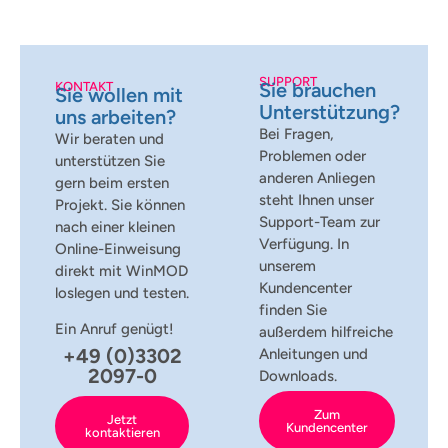
SUPPORT
Sie brauchen
KONTAKT
Sie wollen mit
Unterstützung?
uns arbeiten?
Bei Fragen,
Wir beraten und
Problemen oder
unterstützen Sie
anderen Anliegen
gern beim ersten
steht Ihnen unser
Projekt. Sie können
Support-Team zur
nach einer kleinen
Verfügung. In
Online-Einweisung
unserem
direkt mit WinMOD
Kundencenter
loslegen und testen.
finden Sie
Ein Anruf genügt!
außerdem hilfreiche
+49 (0)3302
Anleitungen und
2097-0
Downloads.
Zum
Jetzt
Kundencenter
kontaktieren