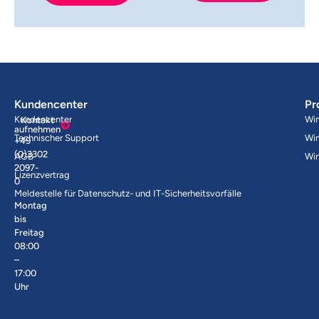
Kundencenter
Pr
Kundencenter
Wi
Kontakt
aufnehmen
Technischer Support
Wi
+49
(0)3302
AGB
Wi
2097-
Lizenzvertrag
0
Meldestelle für Datenschutz- und IT-Sicherheitsvorfälle
Montag
bis
Freitag
08:00
–
17:00
Uhr