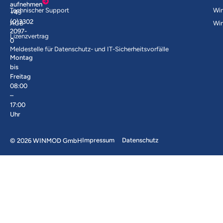
aufnehmen
Technischer Support
Wi
+49
(0)3302
AGB
Wi
2097-
Lizenzvertrag
0
Meldestelle für Datenschutz- und IT-Sicherheitsvorfälle
Montag
bis
Freitag
08:00
–
17:00
Uhr
Impressum
Datenschutz
© 2026 WINMOD GmbH