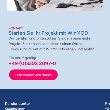
KONTAKT
Starten Sie Ihr Projekt mit WinMOD
Wir beraten und unterstützen Sie gern beim ersten
Projekt. Sie können nach einer kleinen Online-
Einweisung direkt mit WinMOD loslegen und testen.
Ein Anruf genügt!
+49 (0)3302 2097-0
Präsentation vereinbaren
Kundencenter
Pr
Kundencenter
Wi
Kontakt